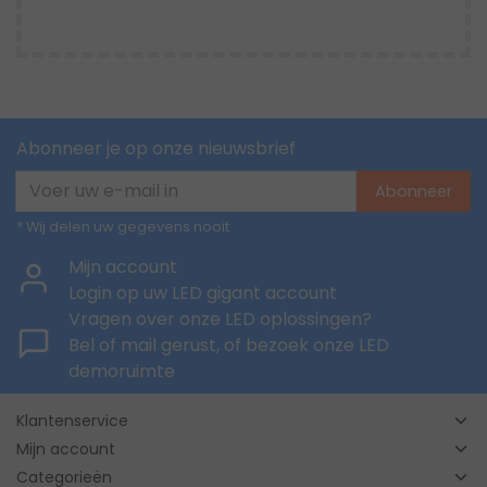
Abonneer je op onze nieuwsbrief
Abonneer
* Wij delen uw gegevens nooit
Mijn account
Login op uw LED gigant account
Vragen over onze LED oplossingen?
Bel of mail gerust, of bezoek onze LED
demoruimte
Klantenservice
Mijn account
Categorieën