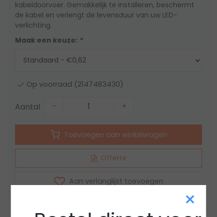
kabeldoorvoer. Gemakkelijk te installeren, beschermt
de kabel en verlengt de levensduur van uw LED-
verlichting.
Maak een keuze:
*
Op voorraad (2147483430)
Aantal
-
+
Toevoegen aan winkelwagen
Offerte
Aan verlanglijst toevoegen
×