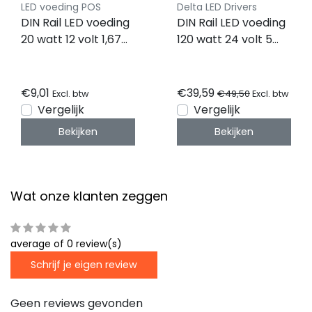
LED voeding POS
Delta LED Drivers
DIN Rail LED voeding
DIN Rail LED voeding
20 watt 12 volt 1,67
120 watt 24 volt 5
Ampère - IP20 -
Ampère - IP20 -
MDIN20W12
DRL-24V120W1EN
€9,01
€39,59
€49,50
Excl. btw
Excl. btw
Vergelijk
Vergelijk
Bekijken
Bekijken
Wat onze klanten zeggen
average of 0 review(s)
Schrijf je eigen review
Geen reviews gevonden