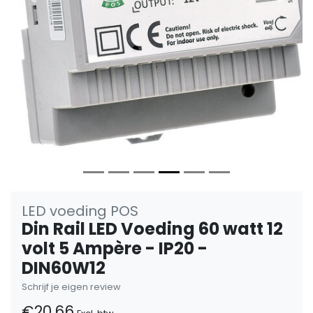
Vorige
Volge
LED voeding POS
Din Rail LED Voeding 60 watt 12
volt 5 Ampère - IP20 -
DIN60W12
Schrijf je eigen review
€20,66