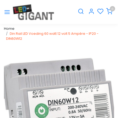
0
Home
Din Rail LED Voeding 60 watt 12 volt 5 Ampère - IP20 -
DIN60W12