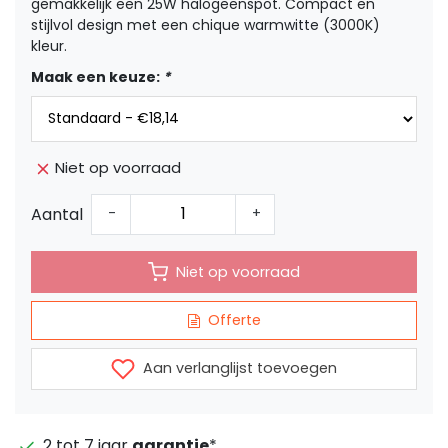
gemakkelijk een 25W halogeenspot. Compact en
stijlvol design met een chique warmwitte (3000K)
kleur.
Maak een keuze:
*
Niet op voorraad
Aantal
-
+
Niet op voorraad
Offerte
Aan verlanglijst toevoegen
2 tot 7 jaar
garantie
*