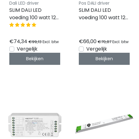
Dali LED driver
Pos DALI driver
SLIM DALI LED
SLIM DALI LED
voeding 100 watt 12
voeding 100 watt 12
volt 8,33 Ampère -
volt 8,33 Ampère -
IP67 - compact -
IP20 - compact -
FTPC100V12-DA-WP
FTPC100V12-S-DA6
€74,34
€66,00
€99,13
€70,87
Excl. btw
Excl. btw
Vergelijk
Vergelijk
Bekijken
Bekijken