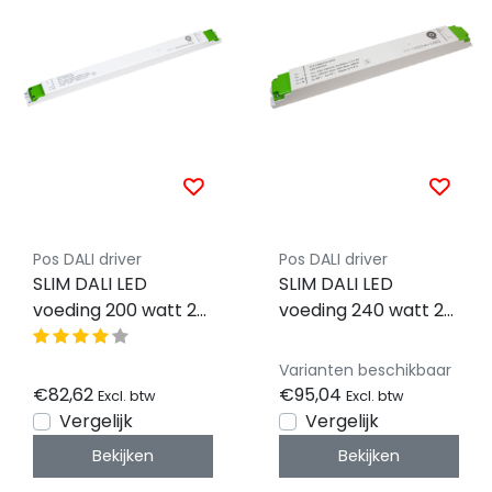
Pos DALI driver
Pos DALI driver
SLIM DALI LED
SLIM DALI LED
voeding 200 watt 24
voeding 240 watt 24
volt 8,33 Ampère -
volt 10 Ampère -
IP20 - compact -
IP20 - compact -
Varianten beschikbaar
FTPC200V24-DA
FTPC240V24-DA
€82,62
€95,04
Excl. btw
Excl. btw
Vergelijk
Vergelijk
Bekijken
Bekijken