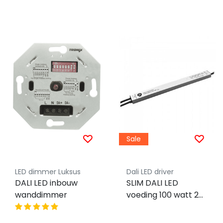
Sale
LED dimmer Luksus
Dali LED driver
DALI LED inbouw
SLIM DALI LED
wanddimmer
voeding 100 watt 24
volt 4,16 Ampère -
IP67 - compact -