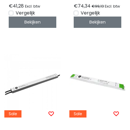
FTPC100V24-DA-WP
€41,28
€74,34
€99,13
Excl. btw
Excl. btw
Vergelijk
Vergelijk
Bekijken
Bekijken
Sale
Sale