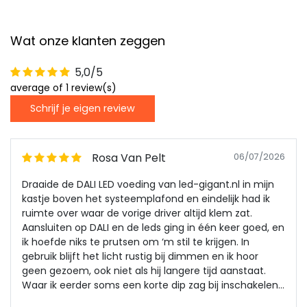
Wat onze klanten zeggen
5,0/5
average of 1 review(s)
Schrijf je eigen review
Rosa Van Pelt
06/07/2026
Draaide de DALI LED voeding van led-gigant.nl in mijn
kastje boven het systeemplafond en eindelijk had ik
ruimte over waar de vorige driver altijd klem zat.
Aansluiten op DALI en de leds ging in één keer goed, en
ik hoefde niks te prutsen om ‘m stil te krijgen. In
gebruik blijft het licht rustig bij dimmen en ik hoor
geen gezoem, ook niet als hij langere tijd aanstaat.
Waar ik eerder soms een korte dip zag bij inschakelen,
blijft deze voeding netjes doorlopen. De GEMC-320-