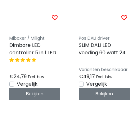
Miboxer / Milight
Pos DALI driver
Dimbare LED
SLIM DALI LED
controller 5 in 1 LED
voeding 60 watt 24
strip controller -
volt 2,5 Ampère -
Miboxer LS2
IP20 - compact -
Varianten beschikbaar
FTPC60V24-DA
€24,79
€49,17
Excl. btw
Excl. btw
Vergelijk
Vergelijk
Bekijken
Bekijken