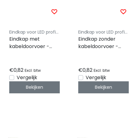
Eindkap voor LED profiel - Luksus
Eindkap voor LED profiel - Luksus
Eindkap met
Eindkap zonder
kabeldoorvoer -
kabeldoorvoer -
318ALU
318ALU
€0,82
€0,82
Excl. btw
Excl. btw
Vergelijk
Vergelijk
Bekijken
Bekijken