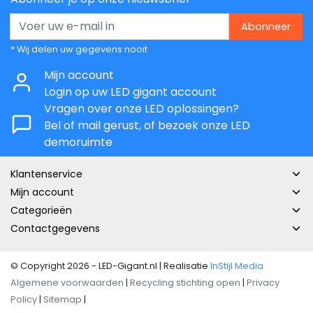
Abonneer
* Wij delen uw gegevens nooit
Mijn account
Login op uw LED gigant account
Vragen over onze LED oplossingen?
Bel of mail gerust, of bezoek onze LED
demoruimte
Klantenservice
Mijn account
Categorieën
Contactgegevens
© Copyright 2026 - LED-Gigant.nl | Realisatie
InStijl Media
Algemene voorwaarden
|
Recycling stichting open
|
Privacy
Policy
|
Sitemap
|