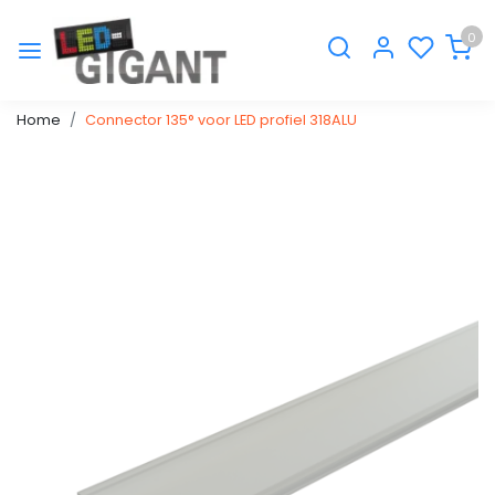
0
Home
Connector 135° voor LED profiel 318ALU
Vorige
Volge