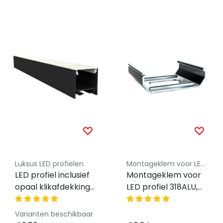
Luksus LED profielen
Montageklem voor LED profielen - Luksus
LED profiel inclusief
Montageklem voor
opaal klikafdekking
LED profiel 318ALU,
20mm x 20mm -
318WIT, 318ZWART
318ZWART
Varianten beschikbaar