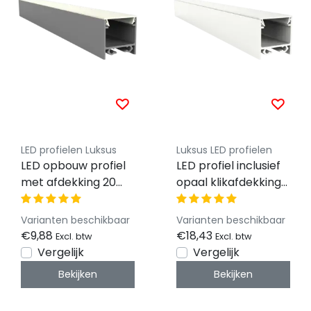
LED profielen Luksus
Luksus LED profielen
LED opbouw profiel
LED profiel inclusief
met afdekking 20
opaal klikafdekking
mm x 20 mm -
20mm x 20mm -
318ALU
318WIT
Varianten beschikbaar
Varianten beschikbaar
€9,88
€18,43
Excl. btw
Excl. btw
Vergelijk
Vergelijk
Bekijken
Bekijken