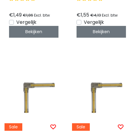
connector - 8mm
IP20
COB - ip20
€1,49
€1,55
€1,86
€4,13
Excl. btw
Excl. btw
Vergelijk
Vergelijk
Bekijken
Bekijken
Sale
Sale