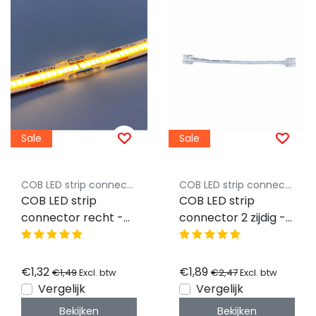
Sale
Sale
COB LED strip connector Luksus
COB LED strip connector Luksus
COB LED strip
COB LED strip
connector recht -
connector 2 zijdig -
soldeervrij - klik
soldeervrij - klik
connector - 8mm
connector - 8mm
COB - IP20
COB - IP20
€1,32
€1,89
€1,49
€2,47
Excl. btw
Excl. btw
Vergelijk
Vergelijk
Bekijken
Bekijken