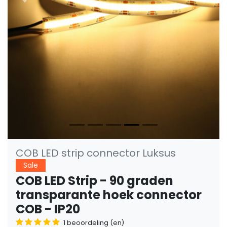
Vorige
Volge
COB LED strip connector Luksus
Sale
COB LED Strip - 90 graden
transparante hoek connector
COB - IP20
1 beoordeling (en)