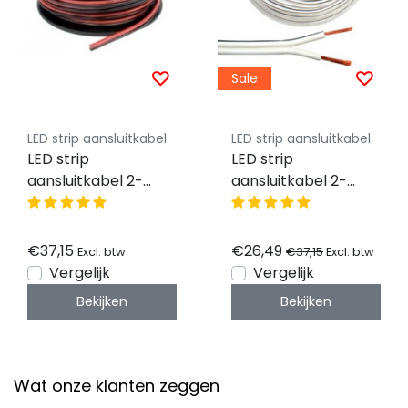
Sale
LED strip aansluitkabel
LED strip aansluitkabel
LED strip
LED strip
aansluitkabel 2-
aansluitkabel 2-
polig, YZWL
polig, YZWL
2×1,50mm - 50
2×0,75mm - 50
meter rol - zwart
meter rol - wit
€37,15
€26,49
€37,15
Excl. btw
Excl. btw
rood
Vergelijk
Vergelijk
Bekijken
Bekijken
Wat onze klanten zeggen