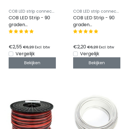
COB LED strip connector Luksus
COB LED strip connector Luksus
COB LED Strip - 90
COB LED Strip - 90
graden
graden
transparante hoek
transparante hoek
connector
connector 4000K
2700K8mm COB -
COB - IP20
€2,55
€2,20
€6,20
€6,20
Excl. btw
Excl. btw
IP20
Vergelijk
Vergelijk
Bekijken
Bekijken