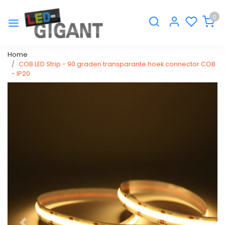
0
Home
COB LED Strip - 90 graden transparante hoek connector COB
- IP20