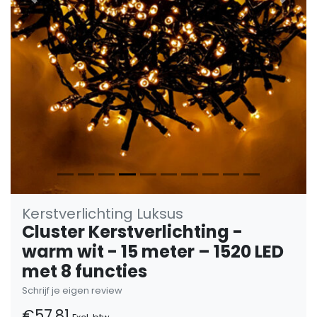
Vorige
Volge
Kerstverlichting Luksus
Cluster Kerstverlichting -
warm wit - 15 meter – 1520 LED
met 8 functies
Schrijf je eigen review
€57,81