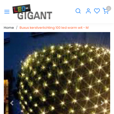
0
Home
Buxus kerstverlichting 100 led warm wit - M
Vorige
Volge