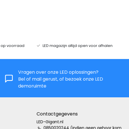
s op voorraad
LED magazijn altijd open voor afhalen
Vragen over onze LED oplossingen?
Bel of mail gerust, of bezoek onze LED
demoruimte
Contactgegevens
LED-Gigant.nl
0850020244 (indien geen gehoor kom