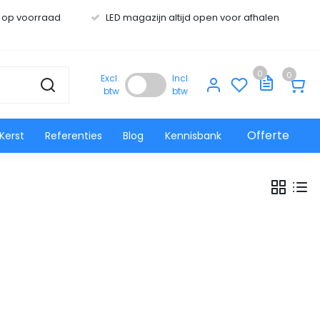
s op voorraad
LED magazijn altijd open voor afhalen
0
0
Excl.
Incl.
btw
btw
Offerte
Kerst
Referenties
Blog
Kennisbank