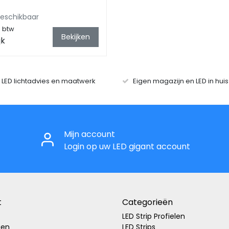
beschikbaar
. btw
Bekijken
jk
r LED lichtadvies en maatwerk
Eigen magazijn en LED in hui
Mijn account
Login op uw LED gigant account
t
Categorieën
LED Strip Profielen
gen
LED Strips