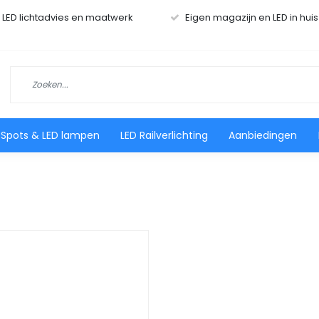
r LED lichtadvies en maatwerk
Eigen magazijn en LED in hui
 Spots & LED lampen
LED Railverlichting
Aanbiedingen