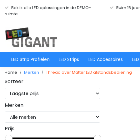
Bekijk alle LED oplossingen in de DEMO-
Ruim 15 jaa
ruimte
LED Strip Profielen
LED Strips
LED Accessoires
LED
Home
Merken
Thread over Matter LED afstandsbediening
Sorteer
Merken
Prijs