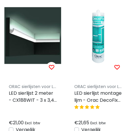
ORAC sierlijsten voor LED Strips
ORAC sierlijsten voor LED Strips
LED sierlijst 2 meter
LED sierlijst montage
- CX188WIT - 3 x 3,4
lijm - Orac DecoFix
CM
Hydro Power lijm
FDP700 290 ml.
€21,00
€21,65
Excl. btw
Excl. btw
Vergelijk
Vergelijk