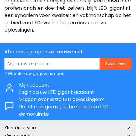
ongeëvenaarde veelzijdigheid en stijl. Vertrouwd door
professionals en doe-het-zelvers, blijft LED-gigant.nl
een synoniem voor kwaliteit en vakmanschap op het
gebied van LED-verlichting en decoratieve
oplossingen.
Abonneer je op onze nieuwsbrief
Abonneer
* Wij delen uw gegevens nooit
Mijn account
Login op uw LED gigant account
Vragen over onze LED oplossingen?
Bel of mail gerust, of bezoek onze LED
demoruimte
Klantenservice
Mijn account