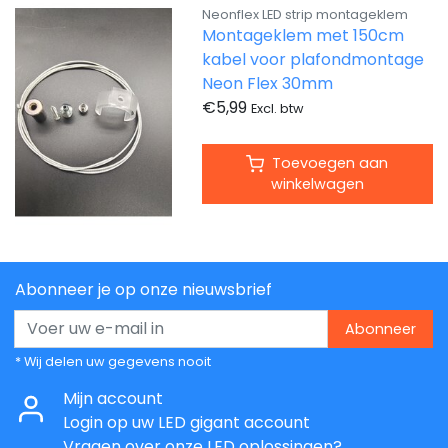
Neonflex LED strip montageklem
Montageklem met 150cm
kabel voor plafondmontage
Neon Flex 30mm
€5,99
Excl. btw
Toevoegen aan
winkelwagen
Abonneer je op onze nieuwsbrief
Abonneer
* Wij delen uw gegevens nooit
Mijn account
Login op uw LED gigant account
Vragen over onze LED oplossingen?