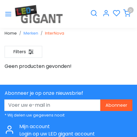
0
Home
Merken
InterNova
Filters
Geen producten gevonden!
Abonneer je op onze nieuwsbrief
Abonneer
* Wij delen uw gegevens nooit
Mijn account
Login op uw LED gigant account