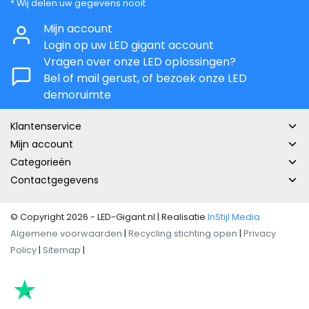
* Wij delen uw gegevens nooit
Mijn account
Login op uw LED gigant account
Vragen over onze LED oplossingen?
Bel of mail gerust, of bezoek onze LED
demoruimte
Klantenservice
Mijn account
Categorieën
Contactgegevens
© Copyright 2026 - LED-Gigant.nl | Realisatie
InStijl Media
Algemene voorwaarden
|
Recycling stichting open
|
Privacy
Policy
|
Sitemap
|