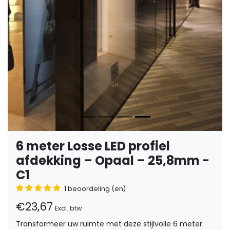
6 meter Losse LED profiel
afdekking – Opaal – 25,8mm -
C1
1 beoordeling (en)
€23,67
Excl. btw
Transformeer uw ruimte met deze stijlvolle 6 meter