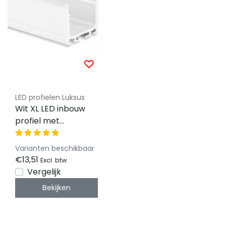
LED profielen Luksus
Wit XL LED inbouw
profiel met
klikafdekking
36.79mm x 26,00mm
Varianten beschikbaar
- XL07WIT
€13,51
Excl. btw
Vergelijk
Bekijken