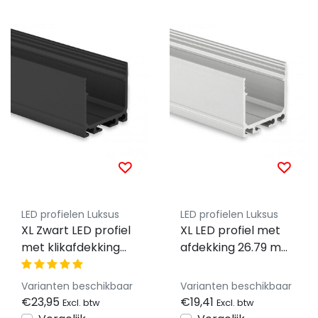
LED profielen Luksus
LED profielen Luksus
XL Zwart LED profiel
XL LED profiel met
met klikafdekking
afdekking 26.79 mm
26.79 mm x 26 mm
x 26 mm XL06ALU
XL06ZWART
Varianten beschikbaar
Varianten beschikbaar
€23,95
€19,41
Excl. btw
Excl. btw