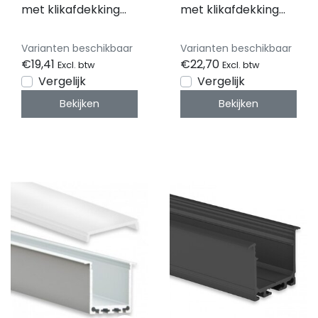
met klikafdekking
met klikafdekking
26,79 mm x 26,00
36,79mm x 11,69mm
mm - XL06Wit
- XL05ALU
Varianten beschikbaar
Varianten beschikbaar
€19,41
€22,70
Excl. btw
Excl. btw
Vergelijk
Vergelijk
Bekijken
Bekijken