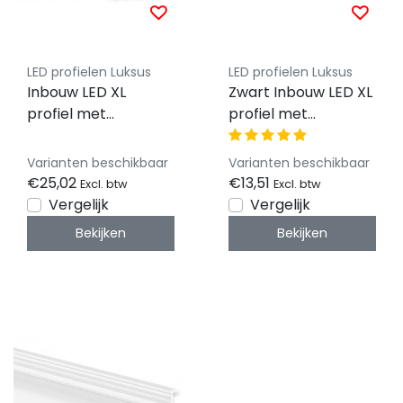
LED profielen Luksus
LED profielen Luksus
Inbouw LED XL
Zwart Inbouw LED XL
profiel met
profiel met
klikafdekking 36.79
klikafdekking
mm x 26 mm -
36.79mm x 26,00mm
Varianten beschikbaar
Varianten beschikbaar
XL07Alu
- XL07Zwart
€25,02
€13,51
Excl. btw
Excl. btw
Vergelijk
Vergelijk
Bekijken
Bekijken