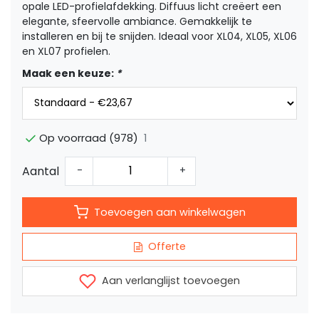
opale LED-profielafdekking. Diffuus licht creëert een
elegante, sfeervolle ambiance. Gemakkelijk te
installeren en bij te snijden. Ideaal voor XL04, XL05, XL06
en XL07 profielen.
Maak een keuze:
*
1
Op voorraad (978)
Aantal
-
+
Toevoegen aan winkelwagen
Offerte
Aan verlanglijst toevoegen