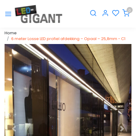
0
Home
6 meter Losse LED profiel afdekking – Opaal – 25,8mm - C1
Vorige
Volge