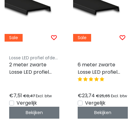
Sale
Sale
Losse LED profiel afdekking Luksus
2 meter zwarte
6 meter zwarte
Losse LED profiel
Losse LED profiel
klikafdekking voor
klikafdekking –
XL04 en XL06 –
ZWART – 25,8mm -
ZWART – 25,8mm -
C1
€7,51
€23,74
€8,47
€25,65
Excl. btw
Excl. btw
C1
Vergelijk
Vergelijk
Bekijken
Bekijken