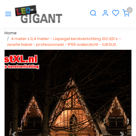
0
Home
4 meter x 0,4 meter - IJspegel kerstverlichting 100 LED’s –
zwarte kabel - professioneel - IP65 waterdicht - LUKSUS