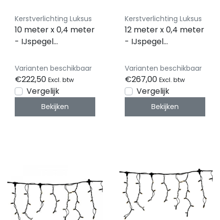
Kerstverlichting Luksus
Kerstverlichting Luksus
10 meter x 0,4 meter
12 meter x 0,4 meter
- IJspegel
- IJspegel
kerstverlichting 100
kerstverlichting 100
LED’s – zwarte kabel
LED’s – zwarte kabel
Varianten beschikbaar
Varianten beschikbaar
- professioneel -
- professioneel -
€222,50
€267,00
Excl. btw
Excl. btw
IP65 waterdicht -
IP65 waterdicht -
Vergelijk
Vergelijk
LUKSUS
LUKSUS
Bekijken
Bekijken