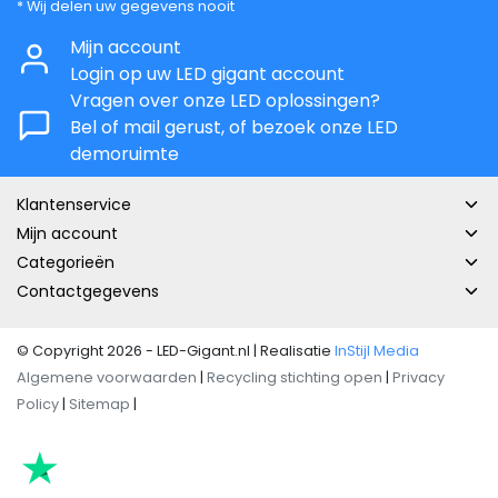
* Wij delen uw gegevens nooit
Mijn account
Login op uw LED gigant account
Vragen over onze LED oplossingen?
Bel of mail gerust, of bezoek onze LED
demoruimte
Klantenservice
Mijn account
Categorieën
Contactgegevens
© Copyright 2026 - LED-Gigant.nl | Realisatie
InStijl Media
Algemene voorwaarden
|
Recycling stichting open
|
Privacy
Policy
|
Sitemap
|