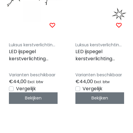
Luksus kerstverlichting koppelbaar 230V
Luksus kerstverlichting koppelbaar 230V
LED ijspegel
LED ijspegel
kerstverlichting
kerstverlichting
2x0,4m – Warm wit
2x0,4m – Warm wit
3000K – Zwart snoer
3000K + flitsend
Varianten beschikbaar
Varianten beschikbaar
– Professioneel 230V
warm wit – Zwart
€44,00
€44,00
Excl. btw
Excl. btw
systeem (IP65)
snoer – 230V
Vergelijk
Vergelijk
systeem (IP65)
Bekijken
Bekijken