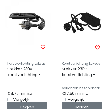
Kerstverlichting Luksus
Kerstverlichting Luksus
Stekker 230v
Stekker 230v
kerstverlichting -
kerstverlichting -
aansluitsnoer -
aansluitsnoer -
150cm - zwart -
150cm - zwart -
Varianten beschikbaar
230v - ip67 - 6000
230v - ip67 - 15000
€8,75
€17,50
Excl. btw
Excl. btw
LED's
LED's
Vergelijk
Vergelijk
Bekijken
Bekijken