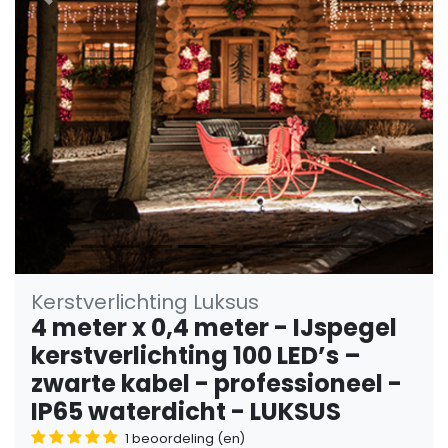
Vorige
Volge
Kerstverlichting Luksus
4 meter x 0,4 meter - IJspegel
kerstverlichting 100 LED’s –
zwarte kabel - professioneel -
IP65 waterdicht - LUKSUS
1 beoordeling (en)