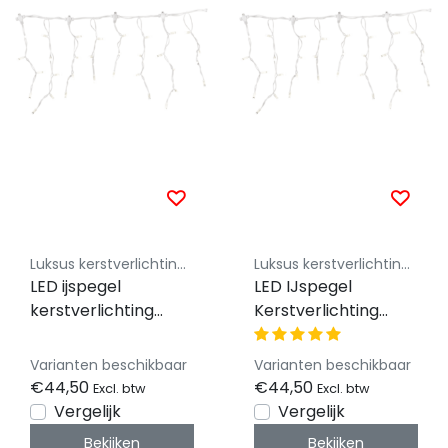
Luksus kerstverlichting koppelbaar 230V
Luksus kerstverlichting koppelbaar 230V
LED ijspegel
LED IJspegel
kerstverlichting
Kerstverlichting
2x0,4m – Warm wit
2x0,4m – Koud Wit
2400K – Wit snoer –
6500K – Wit Snoer –
Varianten beschikbaar
Varianten beschikbaar
230V systeem (IP65)
IP65 – 230V
€44,50
€44,50
Excl. btw
Excl. btw
Vergelijk
Vergelijk
Bekijken
Bekijken