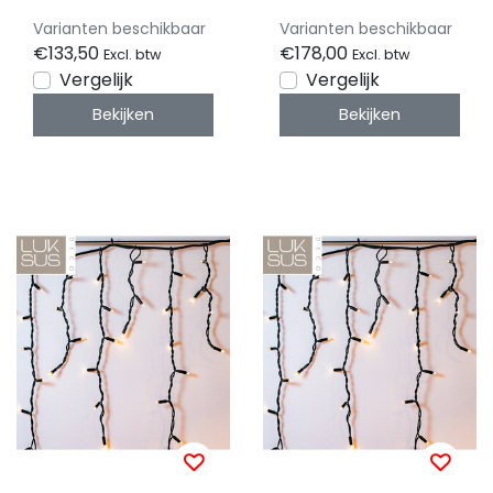
LED’s – zwarte kabel
LED’s – zwarte kabel
Varianten beschikbaar
Varianten beschikbaar
- professioneel -
- professioneel -
€133,50
€178,00
Excl. btw
Excl. btw
IP65 waterdicht -
IP65 waterdicht -
Vergelijk
Vergelijk
LUKSUS
LUKSUS
Bekijken
Bekijken