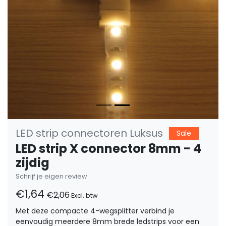
LED strip connectoren Luksus
Sale
LED strip X connector 8mm - 4
zijdig
Schrijf je eigen review
€1,64
€2,06
Excl. btw
Met deze compacte 4-wegsplitter verbind je
eenvoudig meerdere 8mm brede ledstrips voor een