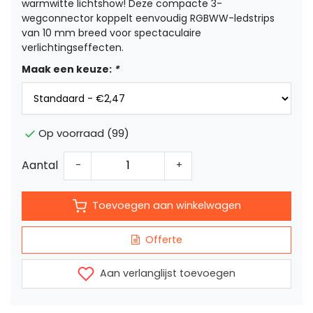
warmwitte lichtshow! Deze compacte 3-
wegconnector koppelt eenvoudig RGBWW-ledstrips
van 10 mm breed voor spectaculaire
verlichtingseffecten.
Maak een keuze:
*
Op voorraad (99)
Aantal
-
+
Toevoegen aan winkelwagen
Offerte
Aan verlanglijst toevoegen