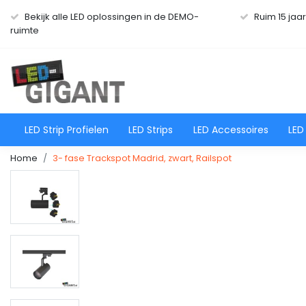
Bekijk alle LED oplossingen in de DEMO-
Ruim 15 jaa
ruimte
LED Strip Profielen
LED Strips
LED Accessoires
LED
Home
3- fase Trackspot Madrid, zwart, Railspot