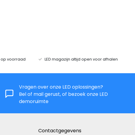
s op voorraad
LED magazijn altijd open voor afhalen
Vragen over onze LED oplossingen?
Bel of mail gerust, of bezoek onze LED
demoruimte
Contactgegevens