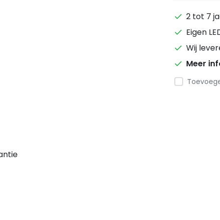
2 tot 7 j
Eigen LE
Wij leve
Meer in
Toevoegen
antie