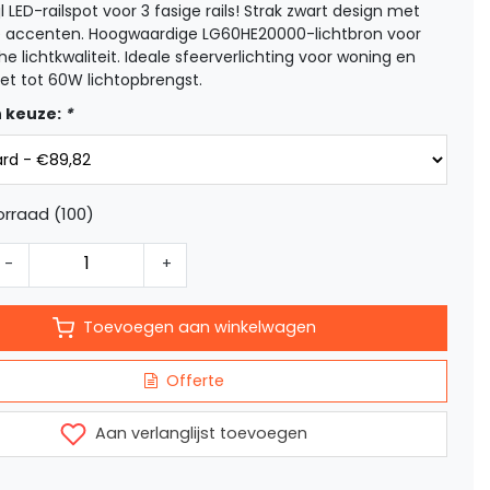
l LED-railspot voor 3 fasige rails! Strak zwart design met
e accenten. Hoogwaardige LG60HE20000-lichtbron voor
he lichtkwaliteit. Ideale sfeerverlichting voor woning en
et tot 60W lichtopbrengst.
 keuze:
*
rraad (100)
-
+
Toevoegen aan winkelwagen
Offerte
Aan verlanglijst toevoegen