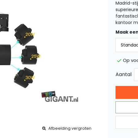
Madrid-stij
superieur
fantastisc
kantoor m
Maak een
Op voo
Aantal
Afbeelding vergroten