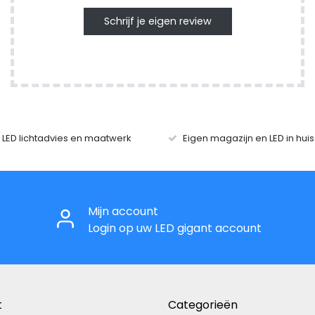
Schrijf je eigen review
r LED lichtadvies en maatwerk
Eigen magazijn en LED in hui
Mijn account
Login op uw LED gigant account
t
Categorieën