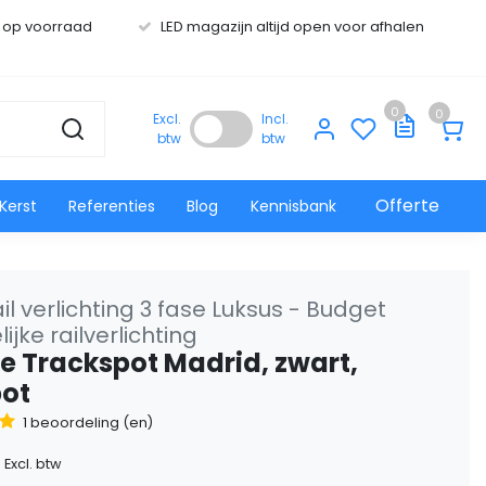
s op voorraad
LED magazijn altijd open voor afhalen
0
0
Excl.
Incl.
btw
btw
Offerte
Kerst
Referenties
Blog
Kennisbank
il verlichting 3 fase Luksus - Budget
ijke railverlichting
se Trackspot Madrid, zwart,
pot
1 beoordeling (en)
Excl. btw