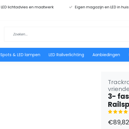
r LED lichtadvies en maatwerk
Eigen magazijn en LED in hui
 Spots & LED lampen
LED Railverlichting
Aanbiedingen
Trackra
vriendel
3- fa
Rails
€89,82