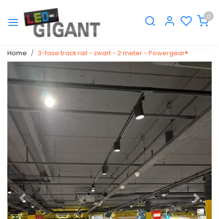
0
Home
3-fase track rail - zwart - 2 meter - Powergear®
Vorige
Volge