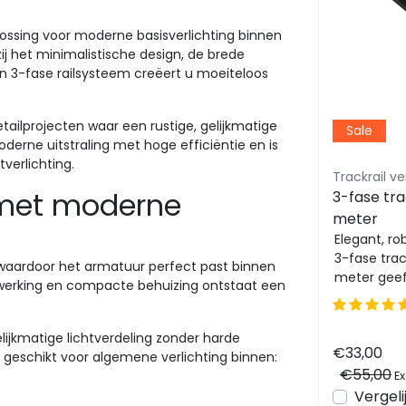
oplossing voor moderne basisverlichting binnen
j het minimalistische design, de brede
 3-fase railsysteem creëert u moeiteloos
etailprojecten waar een rustige, gelijkmatige
Sale
derne uitstraling met hoge efficiëntie en is
verlichting.
Trackrail verlichting 3 fase Luksus - Budget vriendelijke railverlichting
Trackrail verlichting 3 fase Luksus - Budget vriendelijke railverlichting
g met moderne
re
3-FASE instelbare lineaire
3-fase tra
LED lijn 56cm zwart 120
meter
ED
graden bundel -
3-FASE instelbare lineaire LED
Elegant, ro
lijn 56cm zwart 120 graden
3-fase track
IRIS56ZWART
p waardoor het armatuur perfect past binnen
bundel - IRIS56ZWART
meter geef
fwerking en compacte behuizing ontstaat een
stijlvolle ui
..
lijkmatige lichtverdeling zonder harde
€77,27
€33,00
Excl. btw
 geschikt voor algemene verlichting binnen:
Bekijken
Vergelijk
€55,00
Ex
en
Vergeli