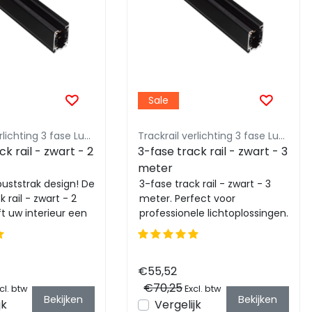
Sale
Trackrail verlichting 3 fase Luksus - Budget vriendelijke railverlichting
Trackrail verlichting 3 fase Luksus - Budget vriendelijke railverlichting
ck rail - zwart - 2
3-fase track rail - zwart - 3
meter
buststrak design! De
3-fase track rail - zwart - 3
 rail - zwart - 2
meter. Perfect voor
t uw interieur een
professionele lichtoplossingen.
tstraling. Makke...
Strak design voor flexibiliteit
en min...
€55,52
€70,25
cl. btw
Excl. btw
Bekijken
Bekijken
jk
Vergelijk