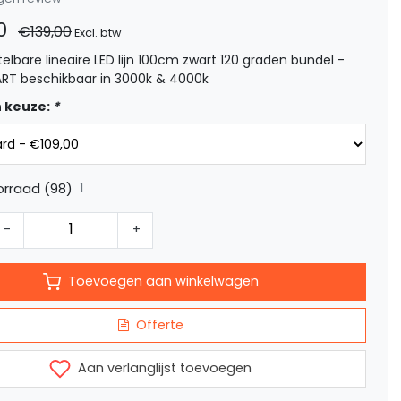
0
€139,00
Excl. btw
telbare lineaire LED lijn 100cm zwart 120 graden bundel -
ART beschikbaar in 3000k & 4000k
 keuze:
*
1
rraad (98)
-
+
Toevoegen aan winkelwagen
Offerte
Aan verlanglijst toevoegen