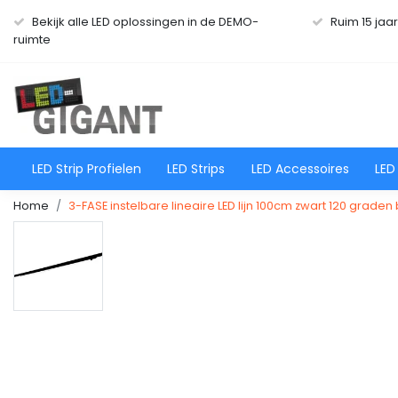
Bekijk alle LED oplossingen in de DEMO-
Ruim 15 jaa
ruimte
LED Strip Profielen
LED Strips
LED Accessoires
LED
Home
3-FASE instelbare lineaire LED lijn 100cm zwart 120 grade