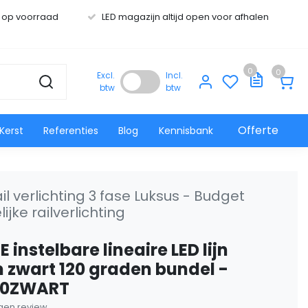
s op voorraad
LED magazijn altijd open voor afhalen
0
0
Excl.
Incl.
btw
btw
Offerte
Kerst
Referenties
Blog
Kennisbank
il verlichting 3 fase Luksus - Budget
ijke railverlichting
 instelbare lineaire LED lijn
 zwart 120 graden bundel -
10ZWART
eigen review