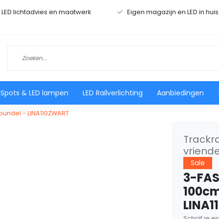
r LED lichtadvies en maatwerk
Eigen magazijn en LED in hui
 Spots & LED lampen
LED Railverlichting
Aanbiedingen
n bundel - LINA110ZWART
Trackra
vriendel
Sale
3-FASE
100cm
LINA1
Schrijf je 