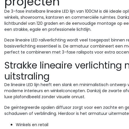
projecten
De 3-fase instelbare lineaire LED lijn van 100CM is dé ideale 
winkels, showrooms, kantoren en commerciële ruimtes. Dankzi
lichtbundel van 120 graden en de eenvoudige montage op een
een strakke, egale en professionele lichtlijn.
Deze lineaire LED railverlichting wordt veel toegepast binnen r
Sale
basisverlichting essentieel is. De armatuur combineert een mo
perfect te combineren met 3-fase railspots voor extra accent
ksus geschikt voor SONOS
Strakke lineaire verlichtin
NOS ERA adapter voor
3-FASE instelbare lineai
arte 3-fase rails - Zwart
LED lijn 60cm zwart 120
uitstraling
FASE SONOS ERA adapters
graden bundel -
3-FASE instelbare lineaire L
t 5 jaar garantie ✓
lijn 60cm zwart 120 graden
LINA60ZWART
De lineaire LED lijn heeft een slank en minimalistisch ontwer
erbaar in wit, zwart of grijs
bundel -
moderne interieurs en winkelconcepten. Dankzij de zwarte a
Voor vele Sonos speakers
LINA60ZWART.Instelbaar in
luxe plafondbeeld zonder visuele onrust.
chikt ✓ G...
3000 kelvin, 4000 kelvin en.
De geïntegreerde opalen diffusor zorgt voor een zachte en ge
4,34
€94,00
Excl. btw
schaduwen of verblinding. Hierdoor is het armatuur uitermate
Bekijken
Vergelijk
€115,00
Excl. btw
Bekijk
Winkels en retail
Vergelijk