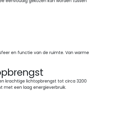
ee eenvoudig gekozen kan worden tussen
sfeer en functie van de ruimte. Van warme
topbrengst
en krachtige lichtopbrengst tot circa 3200
ht met een laag energieverbruik.