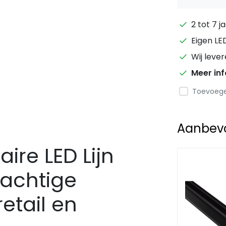
2 tot 7 j
Eigen LE
Wij leve
Meer in
Toevoegen
Aanbevol
aire LED Lijn
rachtige
retail en