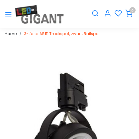
0
Home
3- fase AR111 Trackspot, zwart, Railspot
Vorige
Volge