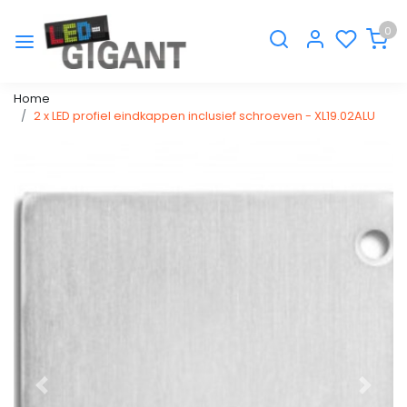
0
Home
2 x LED profiel eindkappen inclusief schroeven - XL19.02ALU
Vorige
Volge