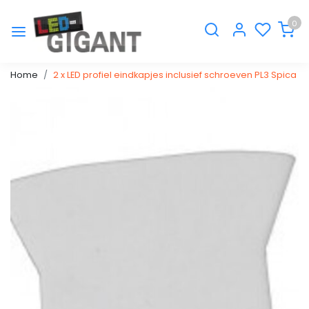
0
Home
2 x LED profiel eindkapjes inclusief schroeven PL3 Spica