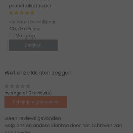
profiel klikafdekking
- Opaal - 11,5 17alu,
c23alu, c23wit,
Varianten beschikbaar
c23zwart
€6,70
Excl. btw
Vergelijk
Bekijken
Wat onze klanten zeggen
average of 0 review(s)
Schrijf je eigen review
Geen reviews gevonden
Help ons en andere klanten door het schrijven van
een review