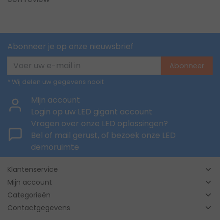
Abonneer je op onze nieuwsbrief
Abonneer
* Wij delen uw gegevens nooit
Mijn account
Login op uw LED gigant account
Vragen over onze LED oplossingen?
Bel of mail gerust, of bezoek onze LED
demoruimte
Klantenservice
Mijn account
Categorieën
Contactgegevens