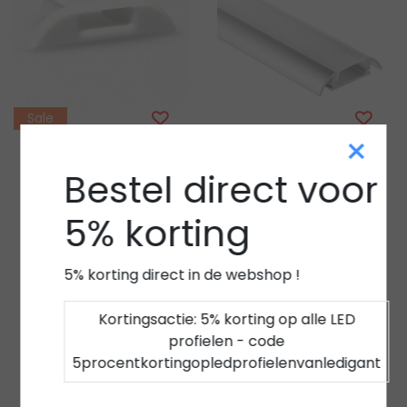
Sale
×
Bestel direct voor
LED profielen Luksus
17ALU eindkap met
LED opbouw profiel
5% korting
kabeldoorvoer
met afdekking 25,79
mm x 6,5 mm 17ALU
Varianten beschikbaar
5% korting direct in de webshop !
€0,62
€5,63
€1,23
Excl. btw
Excl. btw
Vergelijk
Vergelijk
Kortingsactie: 5% korting op alle LED
profielen - code
Bekijken
Bekijken
5procentkortingopledprofielenvanledigant