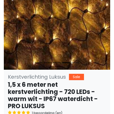
Vorige
Volge
Kerstverlichting Luksus
Sale
1,5 x 6 meter net
kerstverlichting - 720 LEDs -
warm wit - IP67 waterdicht -
PRO LUKSUS
1 beoordeling (en)