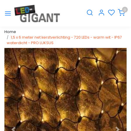
0
Home
1,5 x 6 meter net kerstverlichting - 720 LEDs - warm wit - IP67
waterdicht - PRO LUKSUS