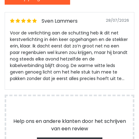
Sven Lammers
28/07/2026
Voor de verlichting aan de schutting heb ik dit net
kerstverlichting in één keer opgehangen en de stekker
erin, klaar. Ik dacht eerst dat zo’n groot net na een
paar regenbuien wel kuren zou krijgen, maar hij brandt
nog steeds elke avond hetzelfde en de
kabelverbinding blijft droog. De warme witte leds
geven genoeg licht om het hele stuk tuin mee te
pakken zonder dat je eerst alles precies hoeft uit te
meten. Na maanden buiten laten hangen is er niks
uitgevallen en hij schakelt nog steeds direct aan.
Koppelen met een tweede set ging ook meteen goed,
dus volgend seizoen breid ik ’m uit.
Help ons en andere klanten door het schrijven
van een review