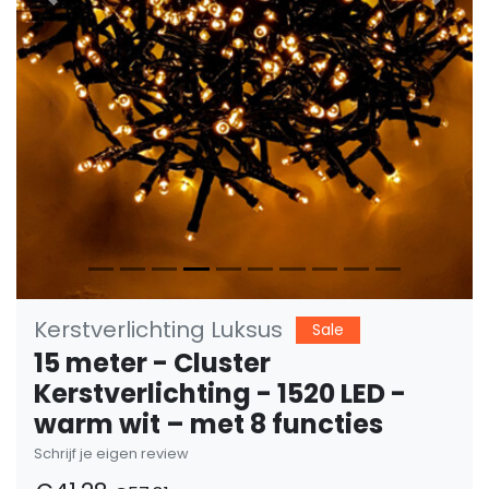
Vorige
Volge
Kerstverlichting Luksus
Sale
15 meter - Cluster
Kerstverlichting - 1520 LED -
warm wit – met 8 functies
Schrijf je eigen review