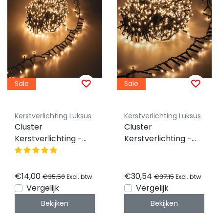
Sale
Sale
Kerstverlichting Luksus
Kerstverlichting Luksus
Cluster
Cluster
Kerstverlichting -
Kerstverlichting -
extra warm wit - 10
extra warm wit - 20
meter – 500 LED
meter – 1000 LED
€14,00
€30,54
€35,50
€37,15
Excl. btw
Excl. btw
Vergelijk
Vergelijk
Bekijken
Bekijken