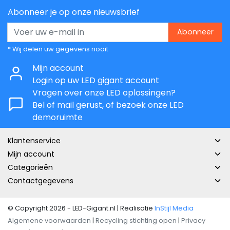
Abonneer je op onze nieuwsbrief
Abonneer
* Wij delen uw gegevens nooit
Mijn account
Login op uw LED gigant account
Vragen over onze LED oplossingen?
Bel of mail gerust, of bezoek onze LED
demoruimte
Klantenservice
Mijn account
Categorieën
Contactgegevens
© Copyright 2026 - LED-Gigant.nl | Realisatie
InStijl Media
Algemene voorwaarden
|
Recycling stichting open
|
Privacy