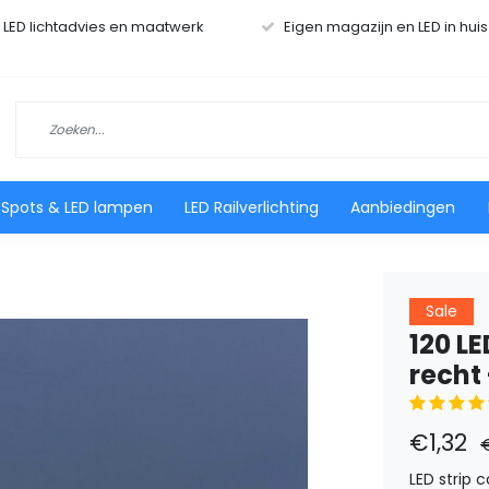
r LED lichtadvies en maatwerk
Eigen magazijn en LED in hui
 Spots & LED lampen
LED Railverlichting
Aanbiedingen
Sale
120 LE
recht 
€1,32
LED strip 