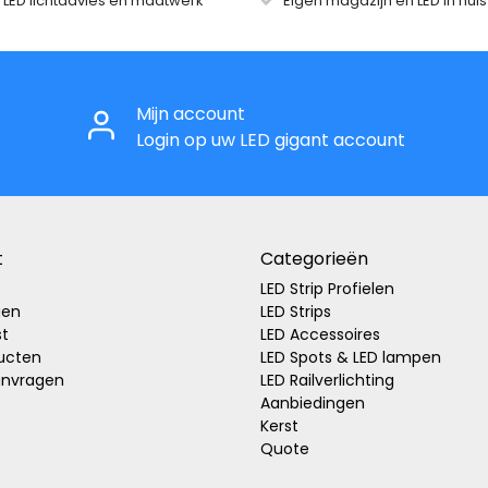
r LED lichtadvies en maatwerk
Eigen magazijn en LED in hui
Mijn account
Login op uw LED gigant account
t
Categorieën
LED Strip Profielen
gen
LED Strips
st
LED Accessoires
ducten
LED Spots & LED lampen
anvragen
LED Railverlichting
Aanbiedingen
Kerst
Quote