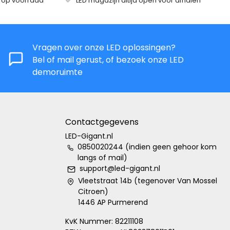
s op voorraad
LED magazijn altijd open voor afhalen
Vragen over onze LED oplossingen?
Bel of mail gerust, of bezoek onze LED
demoruimte
Contactgegevens
LED-Gigant.nl
0850020244 (indien geen gehoor kom
langs of mail)
support@led-gigant.nl
Vleetstraat 14b (tegenover Van Mossel
Citroen)
1446 AP Purmerend
KvK Nummer: 82211108