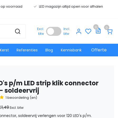
s op voorraad
LED magazijn altijd open voor afhalen
0
0
Excl.
Incl.
btw
btw
Offerte
Kerst
Referenties
Blog
Kennisbank
D's p/m LED strip klik connector
- soldeervrij
1 beoordeling (en)
€1,49
Excl. btw
connector, soldeervrij verlengen voor 120 LED's p/m.