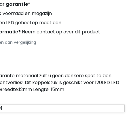
aar
garantie
*
D voorraad en magazijn
ren LED geheel op maat aan
formatie?
Neem contact op over dit product
 aan vergelijking
arante materiaal zult u geen donkere spot te zien
chtverlies! Dit koppelstuk is geschikt voor 120LED LED
m Breedte:12mm Lengte: 15mm
4