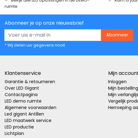
Bekijk alle LED oplossingen in de DEMO-
Ruim 15 jaa
ruimte
Abonneer je op onze nieuwsbrief
Abonneer
* Wij delen uw gegevens nooit
Klantenservice
Mijn accoun
Garantie & retourneren
Inloggen
Over LED Gigant
Mijn bestellin
Contactpagina
Mijn verlanglij
LED demo ruimte
Vergelijk pro
Algemene voorwaarden
Herroeping a
Led gigant Antillen
LED maatwerk service
LED productie
Lichtplan