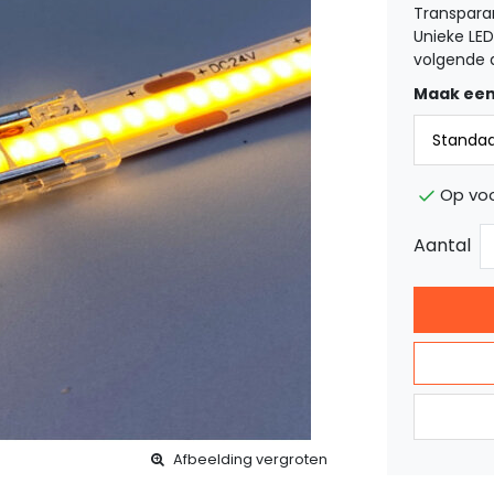
Transparan
Unieke LED
volgende 
Maak een
Op voo
Aantal
Afbeelding vergroten