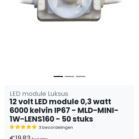
Vorige
Volge
LED module Luksus
12 volt LED module 0,3 watt
6000 kelvin IP67 - MLD-MINI-
1W-LENS160 - 50 stuks
3 beoordelingen
€19,83