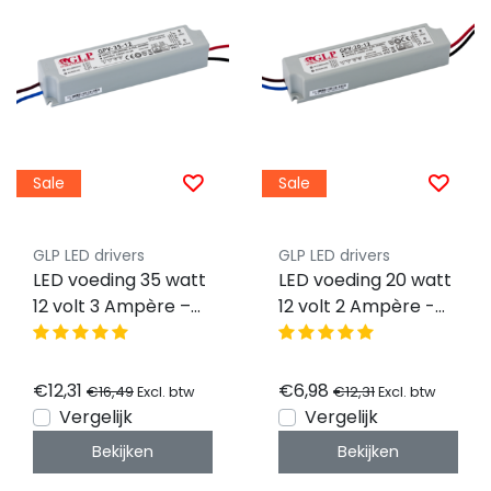
Sale
Sale
GLP LED drivers
GLP LED drivers
LED voeding 35 watt
LED voeding 20 watt
12 volt 3 Ampère –
12 volt 2 Ampère -
IP67 waterdicht –
IP67 waterdicht -
GLP GPV-35-12
GLP GPV-20-12
€12,31
€6,98
€16,49
€12,31
Excl. btw
Excl. btw
Vergelijk
Vergelijk
Bekijken
Bekijken