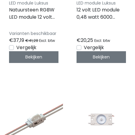
LED module Luksus
LED module Luksus
Natuursteen RGBW
12 volt LED module
LED module 12 volt
0,48 watt 6000
0,96 watt 5050 -
kelvin IP67 - MLD-S-
MLD-5050-3RGBW -
1W-LENS - 50 stuks
Varianten beschikbaar
50 stuks
€37,19
€20,25
€41,28
Excl. btw
Excl. btw
Vergelijk
Vergelijk
Bekijken
Bekijken