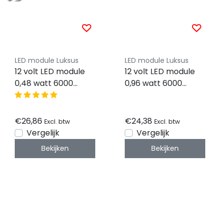
LED module Luksus
LED module Luksus
12 volt LED module
12 volt LED module
0,48 watt 6000
0,96 watt 6000
kelvin IP67 -
kelvin IP67 - MLD-
MINIOVAL-1W - 50
FLAT-1W-LENS170 -
stuks
50 stuks
€26,86
€24,38
Excl. btw
Excl. btw
Vergelijk
Vergelijk
Bekijken
Bekijken