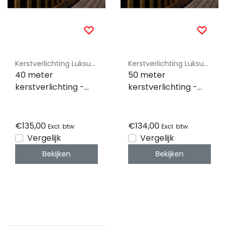
Kerstverlichting Luksus - Koppelbaar
Kerstverlichting Luksus - Koppelbaar
40 meter
50 meter
kerstverlichting -
kerstverlichting -
400 LEDs - warm wit
500 LEDs - warm wit
- IP44 waterdicht -
- IP44 waterdicht -
PRO LUKSUS
PRO LUKSUS
€135,00
€134,00
Excl. btw
Excl. btw
Vergelijk
Vergelijk
Bekijken
Bekijken