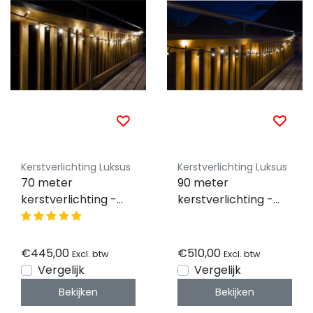
Kerstverlichting Luksus
Kerstverlichting Luksus
70 meter
90 meter
kerstverlichting -
kerstverlichting -
700 LEDs - warm wit
900 LEDs - warm wit
- IP44 waterdicht -
- IP44 waterdicht -
PRO LUKSUS
PRO LUKSUS
€445,00
€510,00
Excl. btw
Excl. btw
Vergelijk
Vergelijk
Bekijken
Bekijken