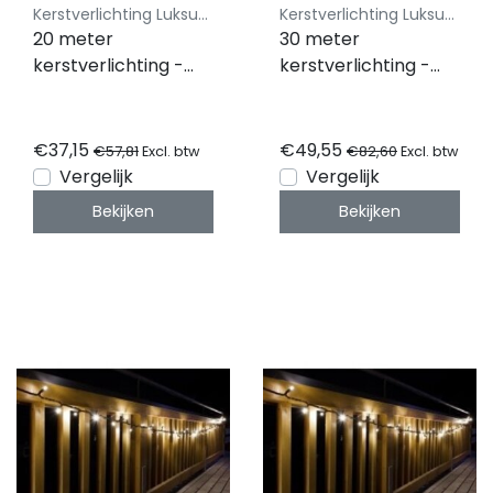
Kerstverlichting Luksus - Koppelbaar
Kerstverlichting Luksus - Koppelbaar
20 meter
30 meter
kerstverlichting -
kerstverlichting -
200 LEDs - warm wit
300 LEDs - warm wit
- IP44 waterdicht -
- IP44 waterdicht -
PRO LUKSUS
PRO LUKSUS
€37,15
€49,55
€57,81
€82,60
Excl. btw
Excl. btw
Vergelijk
Vergelijk
Bekijken
Bekijken