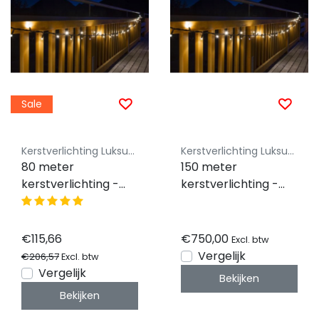
Sale
Kerstverlichting Luksus - Koppelbaar
Kerstverlichting Luksus - Koppelbaar
80 meter
150 meter
kerstverlichting -
kerstverlichting -
800 LEDs - warm wit
1500 LEDs - warm
- IP44 waterdicht -
wit - IP44
PRO LUKSUS
waterdicht - PRO
€115,66
€750,00
Excl. btw
LUKSUS
Vergelijk
€206,57
Excl. btw
Vergelijk
Bekijken
Bekijken