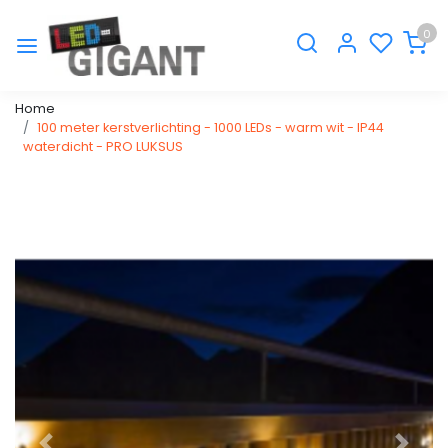
0
Home
100 meter kerstverlichting - 1000 LEDs - warm wit - IP44
waterdicht - PRO LUKSUS