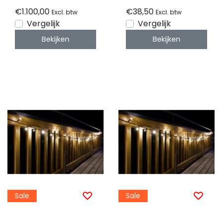
waterdicht - PRO
IP44 waterdicht -
€1.100,00
€38,50
Excl. btw
Excl. btw
LUKSUS
PRO LUKSUS
Vergelijk
Vergelijk
Bekijken
Bekijken
Sale
Sale