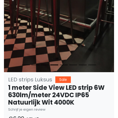
Vorige
Volge
LED strips Luksus
Sale
1 meter Side View LED strip 6W
630lm/meter 24VDC IP65
Natuurlijk Wit 4000K
Schrijf je eigen review