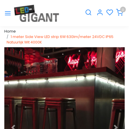
0
Home
1 meter Side View LED strip 6W 630lm/meter 24VDC IP65
Natuurlijk Wit 4000K