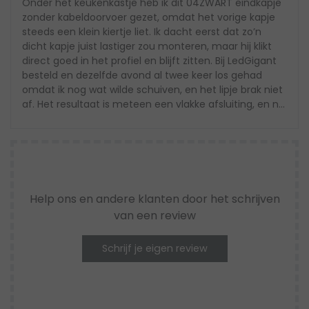
Onder het keukenkastje heb ik dit 04ZWART eindkapje
zonder kabeldoorvoer gezet, omdat het vorige kapje
steeds een klein kiertje liet. Ik dacht eerst dat zo’n
dicht kapje juist lastiger zou monteren, maar hij klikt
direct goed in het profiel en blijft zitten. Bij LedGigant
besteld en dezelfde avond al twee keer los gehad
omdat ik nog wat wilde schuiven, en het lipje brak niet
af. Het resultaat is meteen een vlakke afsluiting, en na
een paar keer aan- en uitzetten zie je geen lichtlek
meer aan het eind.
Help ons en andere klanten door het schrijven
van een review
Schrijf je eigen review