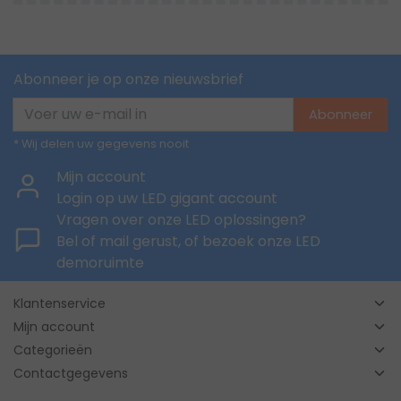
Abonneer je op onze nieuwsbrief
Abonneer
* Wij delen uw gegevens nooit
Mijn account
Login op uw LED gigant account
Vragen over onze LED oplossingen?
Bel of mail gerust, of bezoek onze LED
demoruimte
Klantenservice
Mijn account
Categorieën
Contactgegevens