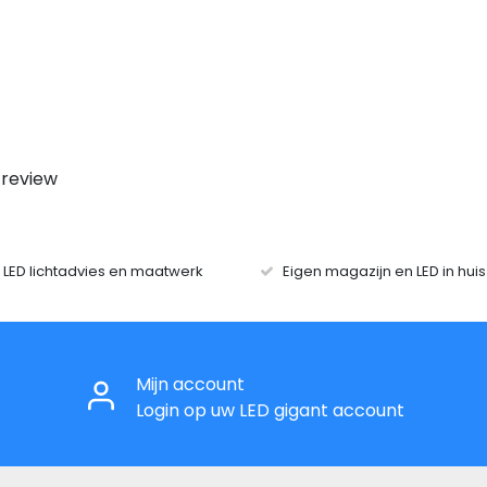
 review
r LED lichtadvies en maatwerk
Eigen magazijn en LED in hui
Mijn account
Login op uw LED gigant account