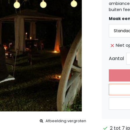
ambiance.
buiten fee
Maak een
Niet o
Aantal
Afbeelding vergroten
2 tot 7 j