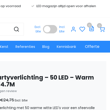
s op voorraad
LED magazijn altijd open voor afhalen
0
0
Excl.
Incl.
btw
btw
Offerte
Kerst
Referenties
Blog
Kennisbank
artyverlichting – 50 LED – Warm
 14.7M
eigen review
€24,75
Excl. btw
erlichting met 50 warme witte LED's voor een sfeervolle