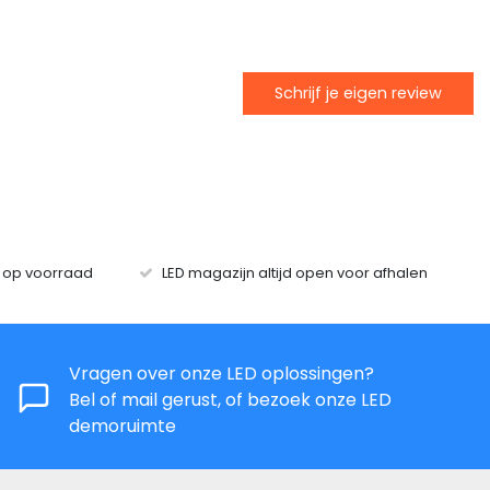
Schrijf je eigen review
s op voorraad
LED magazijn altijd open voor afhalen
Vragen over onze LED oplossingen?
Bel of mail gerust, of bezoek onze LED
demoruimte