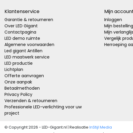
Klantenservice
Mijn accoun
Garantie & retourneren
Inloggen
Over LED Gigant
Mijn bestellin
Contactpagina
Mijn verlanglij
LED demo ruimte
Vergelijk pro
Algemene voorwaarden
Herroeping a
Led gigant Antillen
LED maatwerk service
LED productie
Lichtplan
Offerte aanvragen
Onze aanpak
Betaalmethoden
Privacy Policy
Verzenden & retourneren
Professionele LED-verlichting voor uw
project
© Copyright 2026 - LED-Gigant.nl | Realisatie
InStijl Media