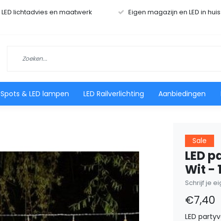
r LED lichtadvies en maatwerk
Eigen magazijn en LED in hui
 Spots & LED lampen
LED Railverlichting
Aanbiedingen
Sale
LED p
Wit -
Schrijf je 
€7,40
LED partyv