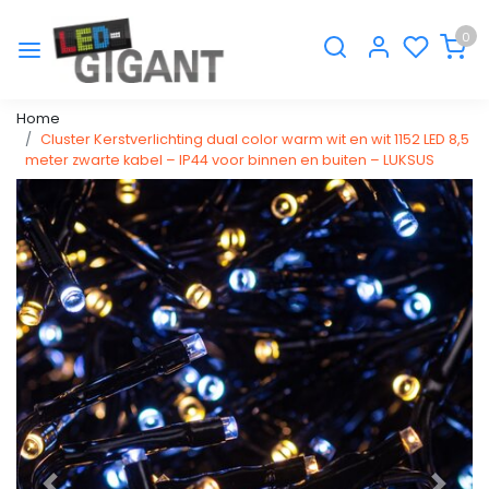
0
Home
Cluster Kerstverlichting dual color warm wit en wit 1152 LED 8,5
meter zwarte kabel – IP44 voor binnen en buiten – LUKSUS