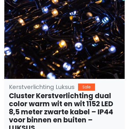
Vorige
Volge
Kerstverlichting Luksus
Sale
Cluster Kerstverlichting dual
color warm wit en wit 1152 LED
8,5 meter zwarte kabel – IP44
voor binnen en buiten –
LUKSUS