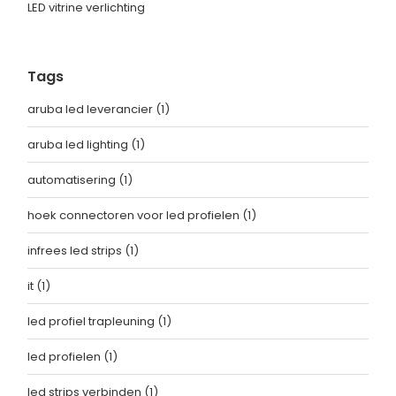
LED vitrine verlichting
Tags
aruba led leverancier
(1)
aruba led lighting
(1)
automatisering
(1)
hoek connectoren voor led profielen
(1)
infrees led strips
(1)
it
(1)
led profiel trapleuning
(1)
led profielen
(1)
led strips verbinden
(1)