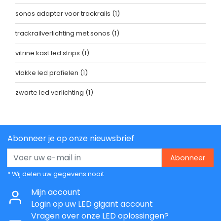
sonos adapter voor trackrails
(1)
trackrailverlichting met sonos
(1)
vitrine kast led strips
(1)
vlakke led profielen
(1)
zwarte led verlichting
(1)
Abonneer je op onze nieuwsbrief
Abonneer
* Wij delen uw gegevens nooit
Mijn account
Login op uw LED gigant account
Vragen over onze LED oplossingen?